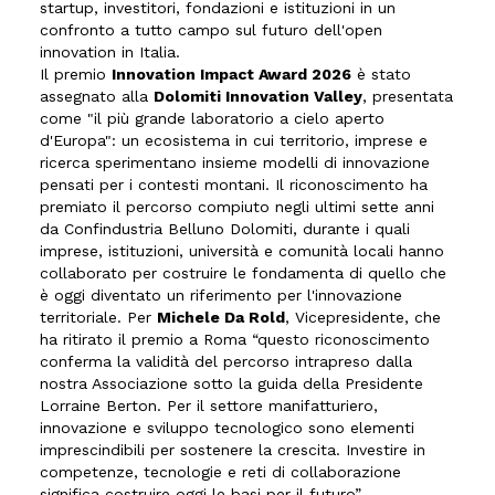
startup, investitori, fondazioni e istituzioni in un
confronto a tutto campo sul futuro dell'open
innovation in Italia.
Il premio
Innovation Impact Award 2026
è stato
assegnato alla
Dolomiti Innovation Valley
, presentata
come
"il più grande laboratorio a cielo aperto
d'Europa"
: un ecosistema in cui territorio, imprese e
ricerca sperimentano insieme modelli di innovazione
pensati per i contesti montani. Il riconoscimento ha
premiato il percorso compiuto negli ultimi sette anni
da Confindustria Belluno Dolomiti, durante i quali
imprese, istituzioni, università e comunità locali hanno
collaborato per costruire le fondamenta di quello che
è oggi diventato un riferimento per l'innovazione
territoriale. Per
Michele Da Rold
, Vicepresidente, che
ha ritirato il premio a Roma “questo riconoscimento
conferma la validità del percorso intrapreso dalla
nostra Associazione sotto la guida della Presidente
Lorraine Berton. Per il settore manifatturiero,
innovazione e sviluppo tecnologico sono elementi
imprescindibili per sostenere la crescita. Investire in
competenze, tecnologie e reti di collaborazione
significa costruire oggi le basi per il futuro”.