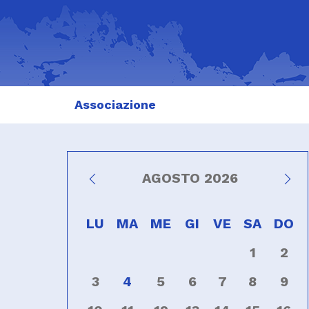
Associazione
AGOSTO 2026
LU
MA
ME
GI
VE
SA
DO
1
2
3
4
5
6
7
8
9