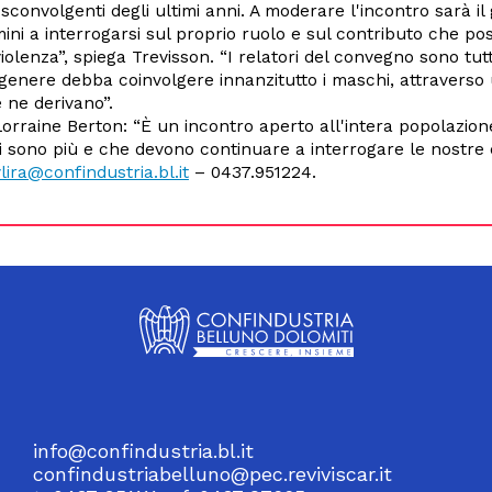
convolgenti degli ultimi anni. A moderare l'incontro sarà il
ini a interrogarsi sul proprio ruolo e sul contributo che pos
olenza”, spiega Trevisson. “I relatori del convegno sono tut
genere debba coinvolgere innanzitutto i maschi, attraverso u
 ne derivano”.
Lorraine Berton: “È un incontro aperto all'intera popolazione
i sono più e che devono continuare a interrogare le nostre
vlira@confindustria.bl.it
– 0437.951224.
info@confindustria.bl.it
confindustriabelluno@pec.reviviscar.it