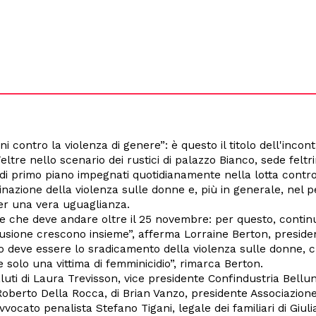
ni contro la violenza di genere”: è questo il titolo dell'inc
tre nello scenario dei rustici di palazzo Bianco, sede feltrin
i di primo piano impegnati quotidianamente nella lotta contro 
iminazione della violenza sulle donne e, più in generale, nel 
er una vera uguaglianza.
e che deve andare oltre il 25 novembre: per questo, continu
lusione crescono insieme”, afferma Lorraine Berton, presiden
so deve essere lo sradicamento della violenza sulle donne, 
 solo una vittima di femminicidio”, rimarca Berton.
luti di Laura Trevisson, vice presidente Confindustria Bellu
Roberto Della Rocca, di Brian Vanzo, presidente Associazion
'avvocato penalista Stefano Tigani, legale dei familiari di Gi