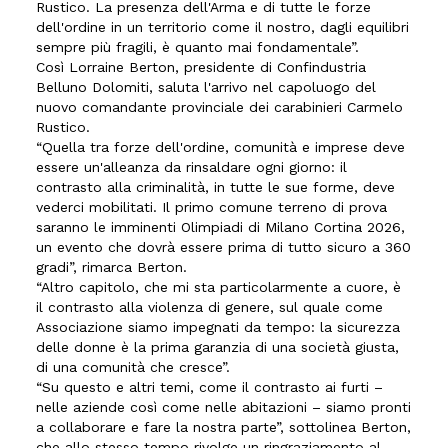
Rustico. La presenza dell'Arma e di tutte le forze
dell'ordine in un territorio come il nostro, dagli equilibri
sempre più fragili, è quanto mai fondamentale”.
Così Lorraine Berton, presidente di Confindustria
Belluno Dolomiti, saluta l'arrivo nel capoluogo del
nuovo comandante provinciale dei carabinieri Carmelo
Rustico.
“Quella tra forze dell'ordine, comunità e imprese deve
essere un'alleanza da rinsaldare ogni giorno: il
contrasto alla criminalità, in tutte le sue forme, deve
vederci mobilitati. Il primo comune terreno di prova
saranno le imminenti Olimpiadi di Milano Cortina 2026,
un evento che dovrà essere prima di tutto sicuro a 360
gradi”, rimarca Berton.
“Altro capitolo, che mi sta particolarmente a cuore, è
il contrasto alla violenza di genere, sul quale come
Associazione siamo impegnati da tempo: la sicurezza
delle donne è la prima garanzia di una società giusta,
di una comunità che cresce”.
“Su questo e altri temi, come il contrasto ai furti –
nelle aziende così come nelle abitazioni – siamo pronti
a collaborare e fare la nostra parte”, sottolinea Berton,
che allo stesso tempo rivolge un ringraziamento al