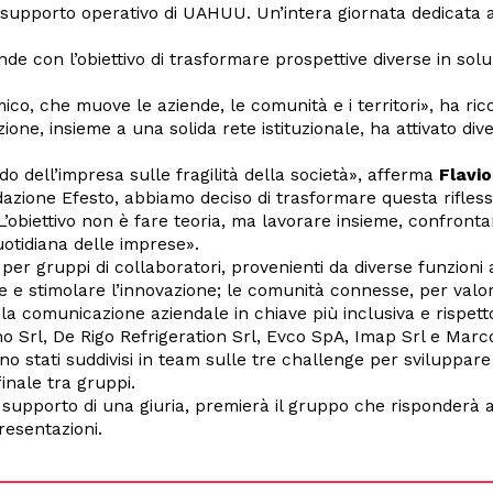
supporto operativo di UAHUU. Un’intera giornata dedicata alla
ende con l’obiettivo di trasformare prospettive diverse in solu
ico, che muove le aziende, le comunità e i territori», ha ri
zione, insieme a una solida rete istituzionale, ha attivato div
do dell’impresa sulle fragilità della società», afferma
Flavi
ndazione Efesto, abbiamo deciso di trasformare questa rifle
L’obiettivo non è fare teoria, ma lavorare insieme, confronta
uotidiana delle imprese».
r gruppi di collaboratori, provenienti da diverse funzioni az
ive e stimolare l’innovazione; le comunità connesse, per valo
re la comunicazione aziendale in chiave più inclusiva e rispett
no Srl, De Rigo Refrigeration Srl, Evco SpA, Imap Srl e Mar
 sono stati suddivisi in team sulle tre challenge per sviluppar
inale tra gruppi.
supporto di una giuria, premierà il gruppo che risponderà al 
presentazioni.