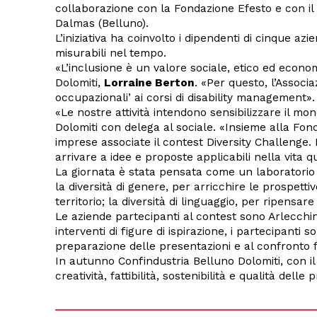
collaborazione con la Fondazione Efesto e con il 
Dalmas (Belluno).
L’iniziativa ha coinvolto i dipendenti di cinque azi
misurabili nel tempo.
«L’inclusione è un valore sociale, etico ed econom
Dolomiti,
Lorraine Berton
. «Per questo, l’Associa
occupazionali’ ai corsi di disability management».
«Le nostre attività intendono sensibilizzare il mon
Dolomiti con delega al sociale. «Insieme alla Fo
imprese associate il contest Diversity Challenge. 
arrivare a idee e proposte applicabili nella vita q
La giornata è stata pensata come un laboratorio pe
la diversità di genere, per arricchire le prospett
territorio; la diversità di linguaggio, per ripensa
Le aziende partecipanti al contest sono Arlecchi
interventi di figure di ispirazione, i partecipanti
preparazione delle presentazioni e al confronto f
In autunno Confindustria Belluno Dolomiti, con il 
creatività, fattibilità, sostenibilità e qualità delle 