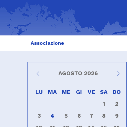
Associazione
AGOSTO 2026
LU
MA
ME
GI
VE
SA
DO
1
2
3
4
5
6
7
8
9