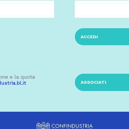
ACCEDI
ione e la quota
ASSOCIATI
stria.bl.it