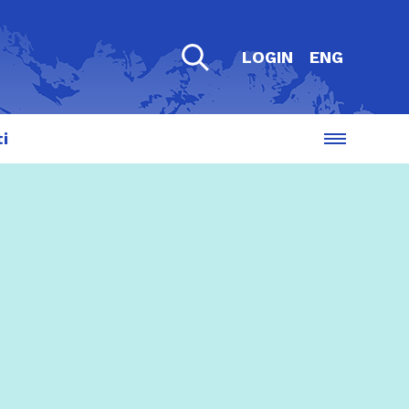
LOGIN
ENG
i