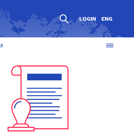
LOGIN
ENG
i