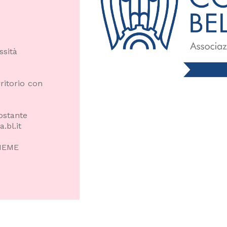
ssità
ritorio con
ostante
.bl.it
SIEME