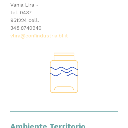
Vania Lira -
tel.
0437
951224
cell.
348.8740940
vlira@conﬁndustria.bl.it
Ambiente Territorio