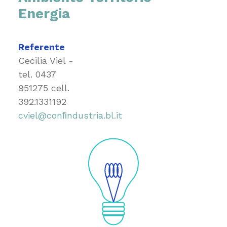
Energia
Referente
Cecilia Viel -
tel.
0437
951275
cell.
392.1331192
cviel@conﬁndustria.bl.it