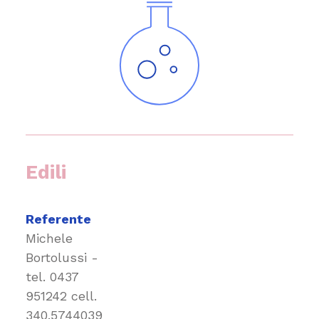
Edili
Referente
Michele
Bortolussi -
tel.
0437
951242
cell.
340.5744039