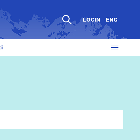
LOGIN
ENG
i