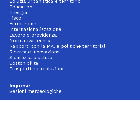
Edilizia urbanistica e territorio
Education
Energia
Fisco
Formazione
Internazionalizzazione
Lavoro e previdenza
Normativa tecnica
Rapporti con la P.A. e politiche territoriali
Ricerca e innovazione
Sicurezza e salute
Sostenibilita
Trasporti e circolazione
Imprese
Sezioni merceologiche
Stampa e media
Notizie
Comunicati stampa
Obiettivo industria
Video