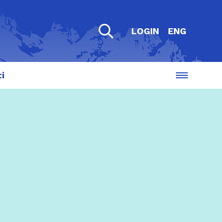
LOGIN
ENG
i