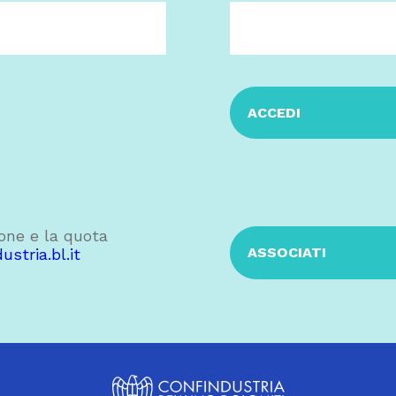
ACCEDI
ione e la quota
ASSOCIATI
stria.bl.it